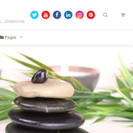
el. zenergym
Pages