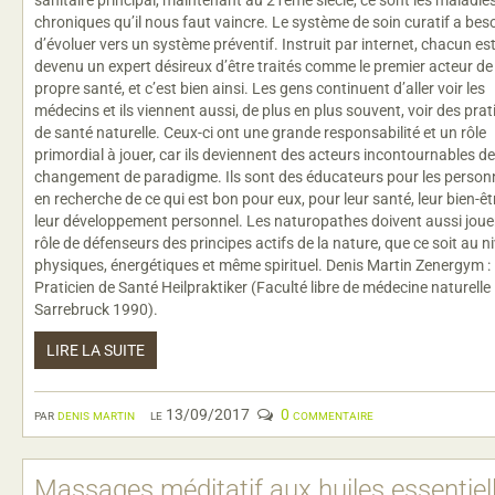
chroniques qu’il nous faut vaincre. Le système de soin curatif a bes
d’évoluer vers un système préventif. Instruit par internet, chacun es
devenu un expert désireux d’être traités comme le premier acteur de
propre santé, et c’est bien ainsi. Les gens continuent d’aller voir les
médecins et ils viennent aussi, de plus en plus souvent, voir des prat
de santé naturelle. Ceux-ci ont une grande responsabilité et un rôle
primordial à jouer, car ils deviennent des acteurs incontournables de
changement de paradigme. Ils sont des éducateurs pour les person
en recherche de ce qui est bon pour eux, pour leur santé, leur bien-êt
leur développement personnel. Les naturopathes doivent aussi jouer
rôle de défenseurs des principes actifs de la nature, que ce soit au n
physiques, énergétiques et même spirituel. Denis Martin Zenergym :
Praticien de Santé Heilpraktiker (Faculté libre de médecine naturelle
Sarrebruck 1990).
LIRE LA SUITE
par
denis martin
le 13/09/2017
0 commentaire
Massages méditatif aux huiles essentiel