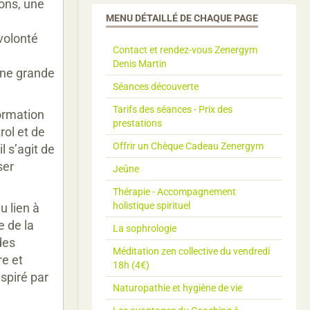
ions, une
MENU DÉTAILLÉ DE CHAQUE PAGE
volonté
Contact et rendez-vous Zenergym
Denis Martin
 une grande
Séances découverte
Tarifs des séances - Prix des
formation
prestations
rol et de
Offrir un Chèque Cadeau Zenergym
il s’agit de
ser
Jeûne
Thérapie - Accompagnement
holistique spirituel
u lien à
e de la
La sophrologie
des
Méditation zen collective du vendredi
re et
18h (4€)
spiré par
Naturopathie et hygiène de vie