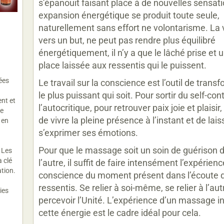
s’épanouit faisant place à de nouvelles sensat
expansion énergétique se produit toute seule,
naturellement sans effort ne volontarisme. La 
vers un but, ne peut pas rendre plus équilibré
n
énergétiquement, il n’y a que le lâché prise et
place laissée aux ressentis qui le puissent.
ées
Le travail sur la conscience est l’outil de trans
le plus puissant qui soit. Pour sortir du self-cont
ent et
l’autocritique, pour retrouver paix joie et plaisir, 
re
de vivre la pleine présence à l’instant et de lais
 en
s’exprimer ses émotions.
Pour que le massage soit un soin de guérison d
! Les
a clé
l’autre, il suffit de faire intensément l’expérienc
ation.
conscience du moment présent dans l’écoute 
ressentis. Se relier à soi-même, se relier à l’aut
sies
percevoir l’Unité. L’expérience d’un massage in
cette énergie est le cadre idéal pour cela.