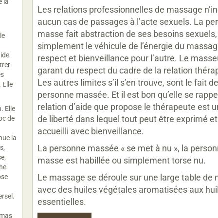
 la
Les relations professionnelles de massage n’in
aucun cas de passages à l’acte sexuels. La pe
masse fait abstraction de ses besoins sexuels, 
le
simplement le véhicule de l’énergie du massa
aide
respect et bienveillance pour l’autre. Le masse
trer
garant du respect du cadre de la relation théra
es
Les autres limites s’il s’en trouve, sont le fait de
 Elle
personne massée. Et il est bon qu’elle se rappe
relation d’aide que propose le thérapeute est 
. Elle
de liberté dans lequel tout peut être exprimé et
hoc de
accueilli avec bienveillance.
nue la
La personne massée « se met à nu », la person
s,
se,
masse est habillée ou simplement torse nu.
phe
Le massage se déroule sur une large table de
ose
avec des huiles végétales aromatisées aux hui
rsel.
essentielles.
Damas