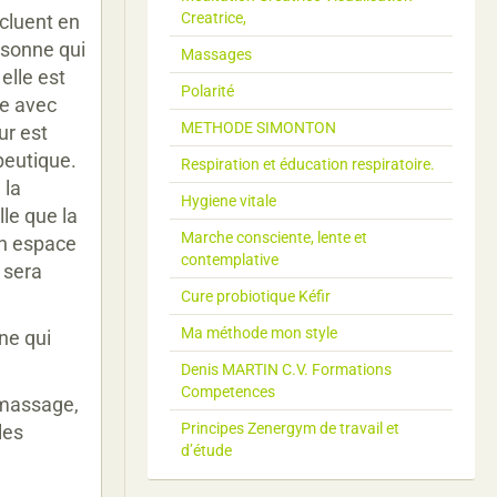
Creatrice,
cluent en
rsonne qui
Massages
elle est
Polarité
ge avec
METHODE SIMONTON
ur est
peutique.
Respiration et éducation respiratoire.
 la
Hygiene vitale
lle que la
Marche consciente, lente et
un espace
contemplative
 sera
Cure probiotique Kéfir
Ma méthode mon style
ne qui
Denis MARTIN C.V. Formations
Competences
 massage,
Principes Zenergym de travail et
les
d’étude