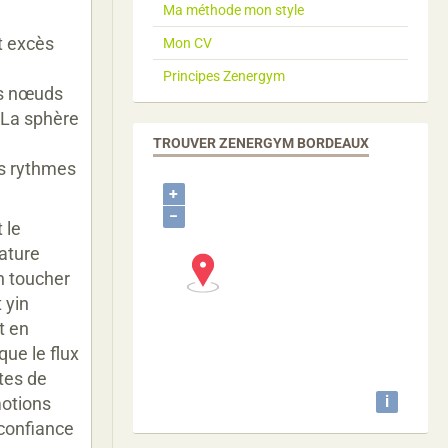
Ma méthode mon style
t excès
Mon CV
Principes Zenergym
es nœuds
. La sphère
a
TROUVER ZENERGYM BORDEAUX
es rythmes
+
−
 le
ature
n toucher
 yin
t en
que le flux
rtes de
i
motions
 confiance