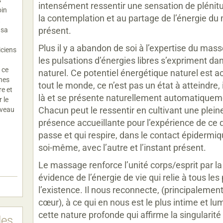
intensément ressentir une sensation de plénitu
oin
la contemplation et au partage de l’énergie d
t
présent.
 sa
Plus il y a abandon de soi à l’expertise du mass
iciens
les pulsations d’énergies libres s’expriment dan
 ce
naturel. Ce potentiel énergétique naturel est a
nes
tout le monde, ce n’est pas un état à atteindre, i
re et
là et se présente naturellement automatiquem
 le
Chacun peut le ressentir en cultivant une plein
iveau
présence accueillante pour l’expérience de ce q
passe et qui respire, dans le contact épidermi
soi-même, avec l’autre et l’instant présent.
Le massage renforce l’unité corps/esprit par l
évidence de l’énergie de vie qui relie à tous les
l’existence. Il nous reconnecte, (principalement
cœur), à ce qui en nous est le plus intime et lu
cette nature profonde qui affirme la singularité
les.