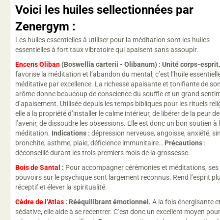
Voici les huiles sellectionnées par
Zenergym :
Les huiles essentielles à utiliser pour la méditation sont les huiles
essentielles à fort taux vibratoire qui apaisent sans assoupir.
Encens Oliban
(Boswellia carterii - Olibanum)
:
Unité corps-esprit
favorise la méditation et l’abandon du mental, c’est l’huile essentiell
méditative par excellence. La richesse apaisante et tonifiante de so
arôme donne beaucoup de conscience du souffle et un grand senti
d’apaisement. Utilisée depuis les temps bibliques pour les rituels reli
elle a la propriété d’installer le calme intérieur, de libérer de la peur de
l’avenir, de dissoudre les obsessions. Elle est donc un bon soutien à 
méditation.
Indications :
dépression nerveuse, angoisse, anxiété, sin
bronchite, asthme, plaie, déficience immunitaire…
Précautions
:
déconseillé durant les trois premiers mois de la grossesse.
Bois de Santal
:
Pour accompagner cérémonies et méditations, ses
pouvoirs sur le psychique sont largement reconnus. Rend l’esprit pl
réceptif et élever la spiritualité.
Cèdre de l’Atlas
:
Rééquilibrant émotionnel.
A la fois énergisante e
sédative, elle aide à se recentrer. C’est donc un excellent moyen pou