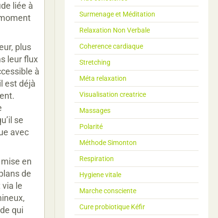
de liée à
Surmenage et Méditation
u moment
Relaxation Non Verbale
eur, plus
Coherence cardiaque
s leur flux
Stretching
ccessible à
Méta relaxation
l est déjà
ent.
Visualisation creatrice
e
Massages
u’il se
Polarité
que avec
Méthode Simonton
Respiration
a mise en
 plans de
Hygiene vitale
 via le
Marche consciente
mineux,
Cure probiotique Kéfir
 de qui