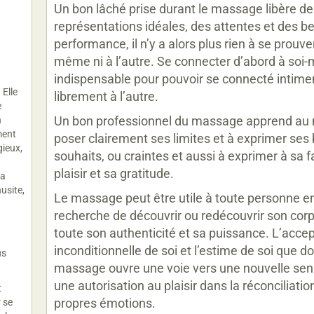
Un bon lâché prise durant le massage libère de
représentations idéales, des attentes et des b
performance, il n’y a alors plus rien à se prouver
même ni à l’autre. Se connecter d’abord à soi
indispensable pour pouvoir se connecté intim
.
Elle
librement à l’autre.
e
Un bon professionnel du massage apprend au
n
ment
poser clairement ses limites et à exprimer ses 
gieux,
souhaits, ou craintes et aussi à exprimer à sa 
plaisir et sa gratitude.
la
usite,
Le massage peut être utile à toute personne e
recherche de découvrir ou redécouvrir son cor
toute son authenticité et sa puissance. L’acce
inconditionnelle de soi et l’estime de soi que d
us
massage ouvre une voie vers une nouvelle sen
une autorisation au plaisir dans la réconciliati
t
propres émotions.
r se