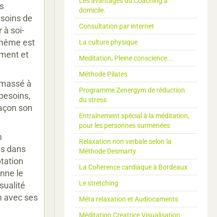
Les avantages du Coaching à
s
domicile.
esoins de
Consultation par internet
 à soi-
-même est
La culture physique
ement et
Meditation, Pleine conscience...
Méthode Pilates
 massé à
Programme Zenergym de réduction
besoins,
du stress
façon son
Entraînement spécial à la méditation,
pour les personnes surmenées
n
Relaxation non verbale selon la
ps dans
Méthode Desmarty
ptation
La Coherence cardiaque à Bordeaux
onne le
Le stretching
sualité
on avec ses
Méta relaxation et Audiocaments
Méditation Creatrice Visualisation