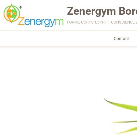
Zenergym Bor
forme corps-esprit. conscience 
Contact