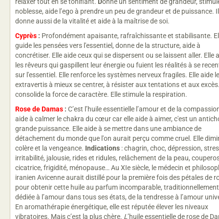
relaxer tout en se tonifiant.
D
onne un sentiment de grandeur, stimule
noblesse, aide l’ego à prendre un peu de grandeur et de puissance. Il
donne aussi de la vitalité et aide à la maîtrise de soi.
Cyprès
:
Profondément apaisante, rafraîchissante et stabilisante. El
guide les pensées vers l'essentiel, donne de la structure, aide à
concrétiser. Elle aide ceux qui se dispersent ou se laissent aller. Elle 
les rêveurs qui gaspillent leur énergie ou fuient les réalités à se recen
sur l'essentiel. Elle renforce les systèmes nerveux fragiles. Elle aide l
extravertis à mieux se centrer, à résister aux tentations et aux excès.
consolide la force de caractère. Elle stimule la respiration.
Rose de Damas
:
C’est l’huile essentielle l’amour et de la compassion
aide à calmer le chakra du cœur car elle aide à aimer, c'est un antic
grande puissance. Elle aide à se mettre dans une ambiance de
détachement du monde que l'on aurait perçu comme cruel. Elle dimi
colère et la vengeance.
Indications
: chagrin, choc, dépression, stres
irritabilité, jalousie, rides et ridules, relâchement de la peau, coupero
cicatrice, frigidité, ménopause… Au XIe siècle, le médecin et philoso
iranien Avicenne aurait distillé pour la première fois des pétales de r
pour obtenir cette huile au parfum incomparable, traditionnellement
dédiée à l’amour dans tous ses états, de la tendresse à l’amour unive
En aromathérapie énergétique, elle est réputée élever les niveaux
vibratoires. Mais c’est la plus chère.
L
’huile essentielle de rose de 