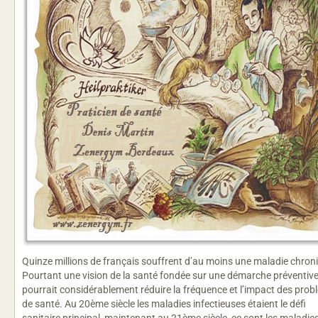
Quinze millions de français souffrent d’au moins une maladie chron
Pourtant une vision de la santé fondée sur une démarche préventive
pourrait considérablement réduire la fréquence et l’impact des pro
de santé. Au 20ème siècle les maladies infectieuses étaient le défi
sanitaire principal, maintenant au 21ème siècle, ce sont les maladie