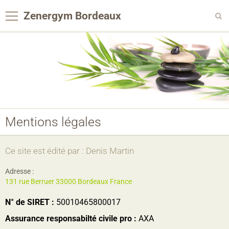
Zenergym Bordeaux
Panier
0
Votre compte
Contact
Reservation Achat
Mentions légales
Agenda
Album photo
Ce site est édité par : Denis Martin
Panier
Adresse :
131 rue Berruer 33000 Bordeaux France
Pages
N° de SIRET :
50010465800017
Assurance responsabilté civile pro :
AXA