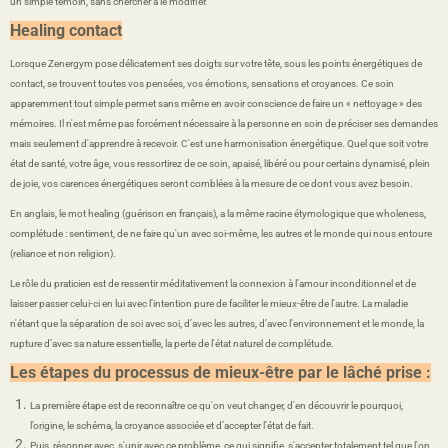
un simple témoin, sans chercher à le modifier.
Healing contact
Lorsque Zenergym pose délicatement ses doigts sur votre tête, sous les points énergétiques de
contact, se trouvent toutes vos pensées, vos émotions, sensations et croyances. Ce soin
apparemment tout simple permet sans même en avoir conscience de faire un « nettoyage » des
mémoires. Il n'est même pas forcément nécessaire à la personne en soin de préciser ses demandes
mais seulement d'apprendre à recevoir. C'est une harmonisation énergétique. Quel que soit votre
état de santé, votre âge, vous ressortirez de ce soin, apaisé, libéré ou pour certains dynamisé, plein
de joie, vos carences énergétiques seront comblées à la mesure de ce dont vous avez besoin.
En anglais, le mot healing (guérison en français), a la même racine étymologique que wholeness,
complétude : sentiment, de ne faire qu'un avec soi-même, les autres et le monde qui nous entoure
(reliance et non religion).
Le rôle du praticien est de ressentir méditativement la connexion à l’amour inconditionnel et de
laisser passer celui-ci en lui avec l’intention pure de faciliter le mieux-être de l'autre. La maladie
n'étant que la séparation de soi avec soi, d’avec les autres, d’avec l'environnement et le monde, la
rupture d’avec sa nature essentielle, la perte de l'état naturel de complétude.
Les étapes du processus de mieux-être par le lâché prise :
La première étape est de reconnaître ce qu'on veut changer, d'en découvrir le pourquoi,
l’origine, le schéma, la croyance associée et d’accepter l’état de fait.
Puis, résonner avec, s'unir avec ce problème, ce qui signifie, s'accepter totalement tel que l'on