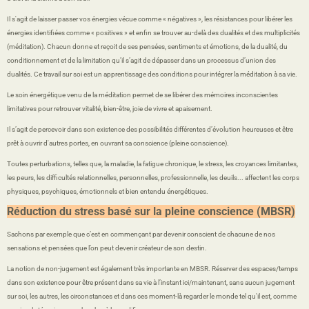
Il s'agit de laisser passer vos énergies vécue comme « négatives », les résistances pour libérer les
énergies identifiées comme « positives » et enfin se trouver au-delà des dualités et des multiplicités
(méditation). Chacun donne et reçoit de ses pensées, sentiments et émotions, de la dualité, du
conditionnement et de la limitation qu’il s’agit de dépasser dans un processus d’union des
dualités. Ce travail sur soi est un apprentissage des conditions pour intégrer la méditation à sa vie.
Le soin énergétique venu de la méditation permet de se libérer des mémoires inconscientes
limitatives pour retrouver vitalité, bien-être, joie de vivre et apaisement.
Il s’agit de percevoir dans son existence des possibilités différentes d’évolution heureuses et être
prêt à ouvrir d'autres portes, en ouvrant sa conscience (pleine conscience).
Toutes perturbations, telles que, la maladie, la fatigue chronique, le stress, les croyances limitantes,
les peurs, les difficultés relationnelles, personnelles, professionnelle, les deuils... affectent les corps
physiques, psychiques, émotionnels et bien entendu énergétiques.
Réduction du stress basé sur la pleine conscience (MBSR)
Sachons par exemple que c’est en commençant par devenir conscient de chacune de nos
sensations et pensées que l’on peut devenir créateur de son destin.
La notion de non-jugement est également très importante en MBSR. Réserver des espaces/temps
dans son existence pour être présent dans sa vie à l’instant ici/maintenant, sans aucun jugement
sur soi, les autres, les circonstances et dans ces moment-là regarder le monde tel qu'il est, comme