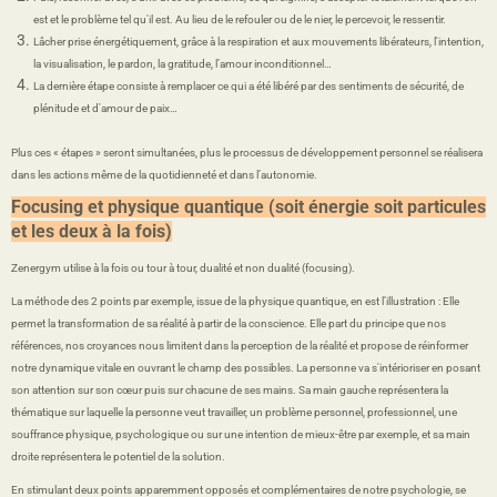
est et le problème tel qu'il est. Au lieu de le refouler ou de le nier, le percevoir, le ressentir.
Lâcher prise énergétiquement, grâce à la respiration et aux mouvements libérateurs, l'intention,
la visualisation, le pardon, la gratitude, l’amour inconditionnel…
La dernière étape consiste à remplacer ce qui a été libéré par des sentiments de sécurité, de
plénitude et d'amour de paix…
Plus ces « étapes » seront simultanées, plus le processus de développement personnel se réalisera
dans les actions même de la quotidienneté et dans l’autonomie.
Focusing et physique quantique (soit énergie soit particules
et les deux à la fois)
Zenergym utilise à la fois ou tour à tour, dualité et non dualité (focusing).
La méthode des 2 points par exemple, issue de la physique quantique, en est l’illustration : Elle
permet la transformation de sa réalité à partir de la conscience. Elle part du principe que nos
références, nos croyances nous limitent dans la perception de la réalité et propose de réinformer
notre dynamique vitale en ouvrant le champ des possibles. La personne va s'intérioriser en posant
son attention sur son cœur puis sur chacune de ses mains. Sa main gauche représentera la
thématique sur laquelle la personne veut travailler, un problème personnel, professionnel, une
souffrance physique, psychologique ou sur une intention de mieux-être par exemple, et sa main
droite représentera le potentiel de la solution.
En stimulant deux points apparemment opposés et complémentaires de notre psychologie, se