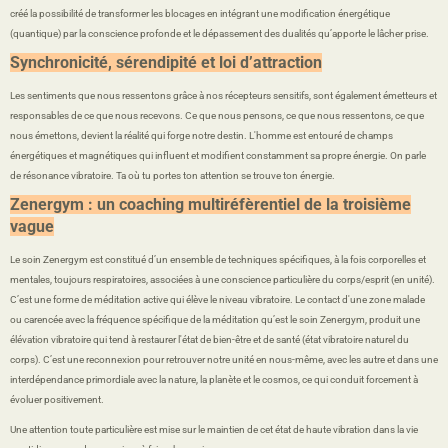
créé la possibilité de transformer les blocages en intégrant une modification énergétique
(quantique) par la conscience profonde et le dépassement des dualités qu’apporte le lâcher prise.
Synchronicité, sérendipité et loi d’attraction
Les sentiments que nous ressentons grâce à nos récepteurs sensitifs, sont également émetteurs et
responsables de ce que nous recevons. Ce que nous pensons, ce que nous ressentons, ce que
nous émettons, devient la réalité qui forge notre destin. L'homme est entouré de champs
énergétiques et magnétiques qui influent et modifient constamment sa propre énergie. On parle
de résonance vibratoire. Ta où tu portes ton attention se trouve ton énergie.
Zenergym : un coaching multiréfèrentiel de la troisième
vague
Le soin Zenergym est constitué d’un ensemble de techniques spécifiques, à la fois corporelles et
mentales, toujours respiratoires, associées à une conscience particulière du corps/esprit (en unité).
C’est une forme de méditation active qui élève le niveau vibratoire. Le contact d'une zone malade
ou carencée avec la fréquence spécifique de la méditation qu’est le soin Zenergym, produit une
élévation vibratoire qui tend à restaurer l'état de bien-être et de santé (état vibratoire naturel du
corps). C’est une reconnexion pour retrouver notre unité en nous-même, avec les autre et dans une
interdépendance primordiale avec la nature, la planète et le cosmos, ce qui conduit forcement à
évoluer positivement.
Une attention toute particulière est mise sur le maintien de cet état de haute vibration dans la vie