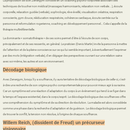
La proposition de soin Zenergym consiste en un coaching psycho-corporelle associant des
techniques de toucher non médical (massages harmonisants, relaxation non verbale...), écoute
corporelle, relaxation guidée (verbale), sophrologie, rêve éveillé, visualisation créatrice, respiration
consciente, gym douce, rééducation respiratoire, cohérence cardiaque, écoute centrée sur la
personne et reformulation rogerienne, coaching en développement personnel… Cela s’appelle de la
thérapie multiréfèrentielle.
La dominante « somatothérapie » de ces soins permet d'être à l'écoute de son corps,
principalement et de ses ressentis, en général. Le praticien (Denis Martin) invite la personne à mettre
de l'attention et de la pleine conscience sur ce qui lui semble important, à éventuellement l'exprimer
par des mots (intégration verbale), d'en dégager des perspectives ouvrant sur une relation saine
avec soi-même, les autres et son environnement.
Décodage biologique
Avec Zenergym, lorsqu’il y a souffrance, il y aura tentative de décodage biologique de celle-ci, c’est-
à-dire une recherche de son origine psycho comportementale pour pouvoir mieux agir à sa racine.
Car un symptôme est une réaction d’adaptation du corps à un événement qui tend à se figer dans
le temps et l’espace existentiel, dans le corps/esprit. Le décodage biologique des souffrances offre
une compréhension du symptôme et de sa direction de résolution. La maladie est alors considérée
comme une phase dans la recherche d’adaptation et de guérison. Le décodage biologique permet
de trouver le conflit, la tension non résolue, à l’origine de chaque souffrance.
Willem Reich, (dissident de Freud) un précurseur
visionnaire