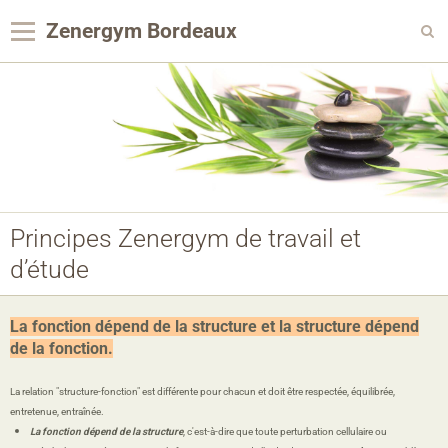
Zenergym Bordeaux
Panier
0
Votre compte
Contact
Reservation Achat
Principes Zenergym de travail et
Agenda
d’étude
Album photo
Panier
La fonction dépend de la structure et la structure dépend
de la fonction.
Pages
La relation "structure-fonction" est différente pour chacun et doit être respectée, équilibrée,
entretenue, entraînée.
La fonction dépend de la structure
, c'est-à-dire que toute perturbation cellulaire ou