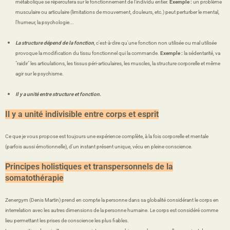
métabolique se répercutera sur le fonctionnement de l’individu entier.
Exemple :
un problème
musculaire ou articulaire (limitations de mouvement, douleurs, etc.) peut perturber le mental,
l'humeur, la psychologie...
La structure dépend de la fonction
, c'est-à-dire qu'une fonction non utilisée ou mal utilisée
provoque la modification du tissu fonctionnel qui la commande.
Exemple :
la sédentarité, va
"raidir" les articulations, les tissus péri-articulaires, les muscles, la structure corporelle et même
agir sur le psychisme.
Il y a unité entre structure et fonction.
Il y a unité indivisible entre corps et esprit
Ce que je vous propose est toujours une expérience complète, à la fois corporelle et mentale
(parfois aussi émotionnelle), d'un instant présent unique, vécu en pleine conscience.
Principes holistiques et transpersonnels de la
somatothérapie
Zenergym (Denis Martin) prend en compte la personne dans sa globalité considérant le corps en
interrelation avec les autres dimensions de la personne humaine. Le corps est considéré comme
lieu permettant les prises de conscience les plus fiables.