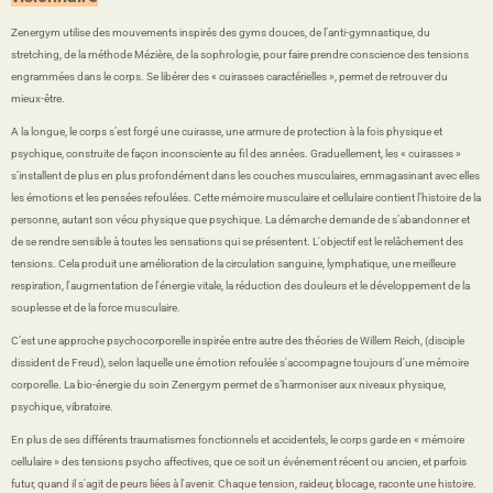
Zenergym utilise des mouvements inspirés des gyms douces, de l’anti-gymnastique, du
stretching, de la méthode Mézière, de la sophrologie, pour faire prendre conscience des tensions
engrammées dans le corps. Se libérer des « cuirasses caractérielles », permet de retrouver du
mieux-être.
A la longue, le corps s’est forgé une cuirasse, une armure de protection à la fois physique et
psychique, construite de façon inconsciente au fil des années. Graduellement, les « cuirasses »
s’installent de plus en plus profondément dans les couches musculaires, emmagasinant avec elles
les émotions et les pensées refoulées. Cette mémoire musculaire et cellulaire contient l’histoire de la
personne, autant son vécu physique que psychique. La démarche demande de s’abandonner et
de se rendre sensible à toutes les sensations qui se présentent. L'objectif est le relâchement des
tensions. Cela produit une amélioration de la circulation sanguine, lymphatique, une meilleure
respiration, l'augmentation de l'énergie vitale, la réduction des douleurs et le développement de la
souplesse et de la force musculaire.
C’est une approche psychocorporelle inspirée entre autre des théories de Willem Reich, (disciple
dissident de Freud), selon laquelle une émotion refoulée s'accompagne toujours d'une mémoire
corporelle. La bio-énergie du soin Zenergym permet de s’harmoniser aux niveaux physique,
psychique, vibratoire.
En plus de ses différents traumatismes fonctionnels et accidentels, le corps garde en « mémoire
cellulaire » des tensions psycho affectives, que ce soit un événement récent ou ancien, et parfois
futur, quand il s'agit de peurs liées à l'avenir. Chaque tension, raideur, blocage, raconte une histoire.