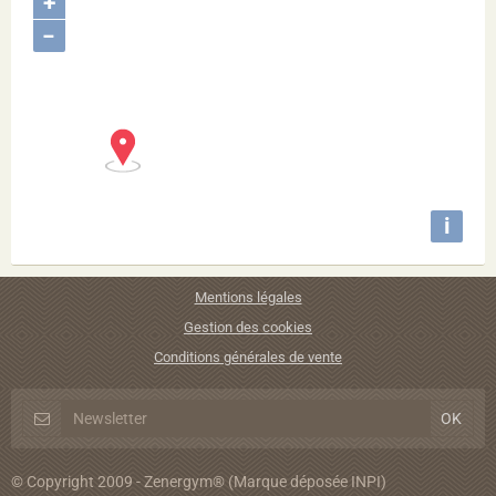
+
−
i
Mentions légales
Gestion des cookies
Conditions générales de vente
© Copyright 2009 - Zenergym® (Marque déposée INPI)