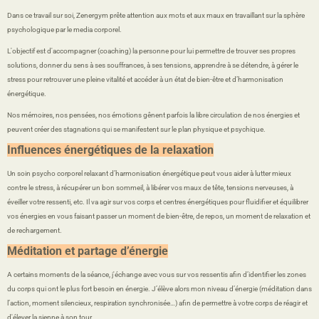
Dans ce travail sur soi, Zenergym prête attention aux mots et aux maux en travaillant sur la sphère
psychologique par le media corporel.
L'objectif est d'accompagner (coaching) la personne pour lui permettre de trouver ses propres
solutions, donner du sens à ses souffrances, à ses tensions, apprendre à se détendre, à gérer le
stress pour retrouver une pleine vitalité et accéder à un état de bien-être et d’harmonisation
énergétique.
Nos mémoires, nos pensées, nos émotions gênent parfois la libre circulation de nos énergies et
peuvent créer des stagnations qui se manifestent sur le plan physique et psychique.
Influences énergétiques de la relaxation
Un soin psycho corporel relaxant d’harmonisation énergétique peut vous aider à lutter mieux
contre le stress, à récupérer un bon sommeil, à libérer vos maux de tête, tensions nerveuses, à
éveiller votre ressenti, etc. Il va agir sur vos corps et centres énergétiques pour fluidifier et équilibrer
vos énergies en vous faisant passer un moment de bien-être, de repos, un moment de relaxation et
de rechargement.
Méditation et partage d’énergie
A certains moments de la séance, j'échange avec vous sur vos ressentis afin d’identifier les zones
du corps qui ont le plus fort besoin en énergie. J’élève alors mon niveau d’énergie (méditation dans
l’action, moment silencieux, respiration synchronisée…) afin de permettre à votre corps de réagir et
d'élever la sienne à son tour.