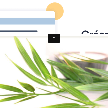
deaux
zen, méditation, sophro, naturo, développement trans-personn
Reservation Achat
Agenda
Album photo
Panier