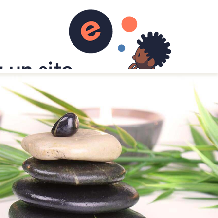
el. zenergym
Pages