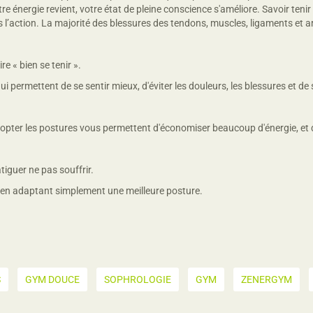
re énergie revient, votre état de pleine conscience s'améliore. Savoir teni
ns l’action. La majorité des blessures des tendons, muscles, ligaments et a
 « bien se tenir ».
i permettent de se sentir mieux, d'éviter les douleurs, les blessures et de 
dopter les postures vous permettent d'économiser beaucoup d'énergie, et 
tiguer ne pas souffrir.
if en adaptant simplement une meilleure posture.
S
GYM DOUCE
SOPHROLOGIE
GYM
ZENERGYM