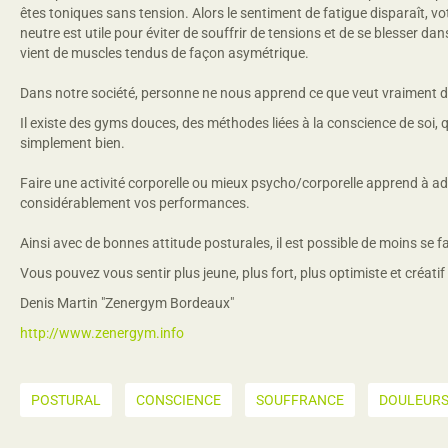
êtes toniques sans tension. Alors le sentiment de fatigue disparaît, vot
neutre est utile pour éviter de souffrir de tensions et de se blesser da
vient de muscles tendus de façon asymétrique.
Dans notre société, personne ne nous apprend ce que veut vraiment dire
Il existe des gyms douces, des méthodes liées à la conscience de soi, qu
simplement bien.
Faire une activité corporelle ou mieux psycho/corporelle apprend à a
considérablement vos performances.
Ainsi avec de bonnes attitude posturales, il est possible de moins se fa
Vous pouvez vous sentir plus jeune, plus fort, plus optimiste et créat
Denis Martin "Zenergym Bordeaux"
http://www.zenergym.info
POSTURAL
CONSCIENCE
SOUFFRANCE
DOULEUR