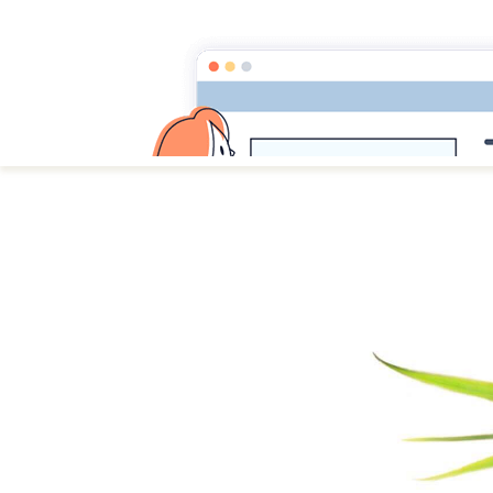
Zenergym Bor
forme corps-esprit. conscience 
Contact