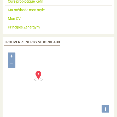
Cure probiotique Kéfir
Ma méthode mon style
Mon CV
Principes Zenergym
TROUVER ZENERGYM BORDEAUX
+
−
i