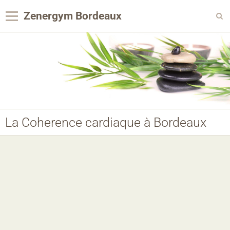
Zenergym Bordeaux
Panier
0
Votre compte
Contact
Reservation Achat
La Coherence cardiaque à Bordeaux
Agenda
Album photo
Panier
Pages