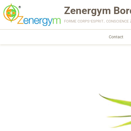
Zenergym Bor
forme corps-esprit. conscience 
Contact