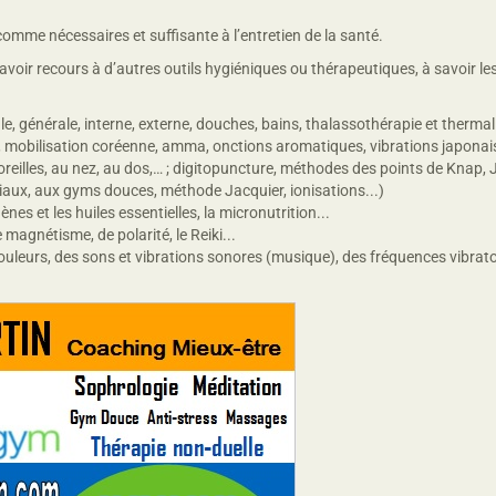
me nécessaires et suffisante à l’entretien de la santé.
voir recours à d’autres outils hygiéniques ou thérapeutiques, à savoir le
cale, générale, interne, externe, douches, bains, thalassothérapie et thermal
obilisation coréenne, amma, onctions aromatiques, vibrations japonais
reilles, au nez, au dos,… ; digitopuncture, méthodes des points de Knap, Ja
aux, aux gyms douces, méthode Jacquier, ionisations...)
es et les huiles essentielles, la micronutrition...
agnétisme, de polarité, le Reiki...
ouleurs, des sons et vibrations sonores (musique), des fréquences vibrato