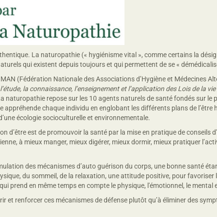
thentique. La naturopathie (« hygiénisme vital », comme certains la dési
aturels qui existent depuis toujours et qui permettent de se « démédicalise
HMAN (Fédération Nationale des Associations d’Hygiène et Médecines Alt
étude, la connaissance, l’enseignement et l’application des Lois de la vie 
a naturopathie repose sur les 10 agents naturels de santé fondés sur le p
 elle appréhende chaque individu en englobant les différents plans de l’être
d’une écologie socioculturelle et environnementale.
on d’être est de promouvoir la santé par la mise en pratique de conseils d
ienne, à mieux manger, mieux digérer, mieux dormir, mieux pratiquer l’acti
timulation des mécanismes d’auto guérison du corps, une bonne santé étant
sique, du sommeil, de la relaxation, une attitude positive, pour favoriser l’
qui prend en même temps en compte le physique, l'émotionnel, le mental et 
urrir et renforcer ces mécanismes de défense plutôt qu’à éliminer des sym