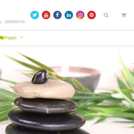
el. zenergym
Pages