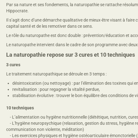
Par sa nature et ses fondements, la naturopathie se rattache résolume
Hippocrate.
Il s’agit donc d’une démarche qualitative de mieux-être visant à fair
capital santé et de les remotiver dans ce sens.
Le rôle du naturopathe est donc double : prévention/éducation et a
Le naturopathe intervient dans le cadre de son programme avec deux cure
La naturopathie repose sur 3 cures et 10 techniques
3 cures
Le traitement naturopathique se déroule en 3 temps :
désintoxication (ou nettoyage) : par l’élimination des toxines qui
revitalisation : pour regagner la vitalité perdue,
stabilisation évolutive : trouver le bon équilibre des conditions de v
10 techniques
- L’alimentation ou hygiène nutritionnelle (diététique, nutrition, cure
- L'hygiène neuropsychique (relaxation, gestion du stress, hygiène rel
communication non violente, méditation)
- Les exercices physiques et hygiène ostéoarticulaire émonctorielle (g