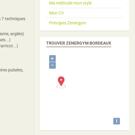
Ma méthode mon style
Mon CV
s 7 techniques
Principes Zenergym
isme, argiles)
es...)
TROUVER ZENERGYM BORDEAUX
rricot...)
+
−
ires pulsées,
i