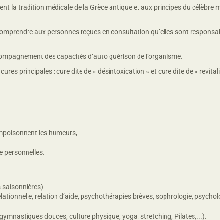
nt la tradition médicale de la Grèce antique et aux principes du célèbre 
e comprendre aux personnes reçues en consultation qu’elles sont responsab
ccompagnement des capacités d’auto guérison de l’organisme.
s principales : cure dite de « désintoxication » et cure dite de « revitali
 empoisonnent les humeurs,
ie personnelles.
s saisonnières)
ationnelle, relation d’aide, psychothérapies brèves, sophrologie, psycholo
ymnastiques douces, culture physique, yoga, stretching, Pilates,...).