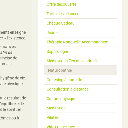
Offre découverte
Tarifs des séances
Chèque Cadeau
gnent) enseigne
Jeûne
r » l’existence.
Thérapie Nonduelle Accompagnem
ernatives
Sophrologie
afin de
rincipe de
Méditations Zen du vendredi
 humain
Naturopathie
’hygiène de vie.
Coaching à domicile
vité physique,
Consultation à distance
 le résultat de
Culture physique
équilibre et le
Meditation
le spirituel.
Pilates
ptômes ou à
Vide conscience