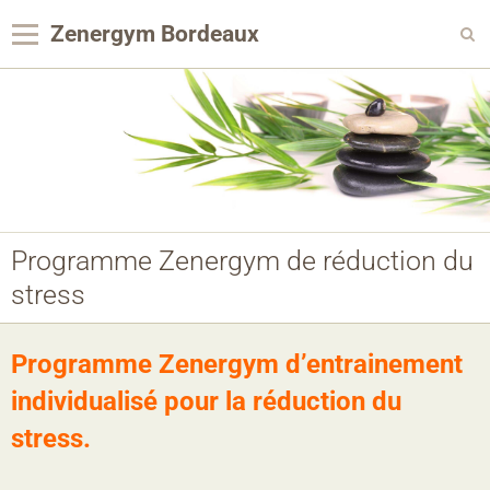
Zenergym Bordeaux
Panier
0
Votre compte
Contact
Reservation Achat
Programme Zenergym de réduction du
Agenda
stress
Album photo
Panier
Programme Zenergym d’entrainement
individualisé pour la réduction du
Pages
stress.