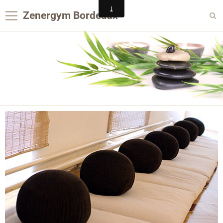
Zenergym Bordeaux
Panier
0
Votre compte
Contact
Reservation Achat
Agenda
Album photo
Panier
Pages