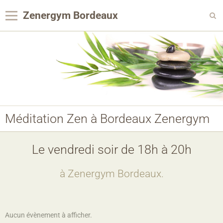
Zenergym Bordeaux
Panier
0
Votre compte
Contact
Reservation Achat
Méditation Zen à Bordeaux Zenergym
Agenda
Album photo
Le vendredi soir de 18h à 20h
Panier
à Zenergym Bordeaux.
Pages
Aucun évènement à afficher.