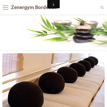
Zenergym Bordeaux
Panier
0
Votre compte
Contact
Reservation Achat
Agenda
Album photo
Panier
Pages