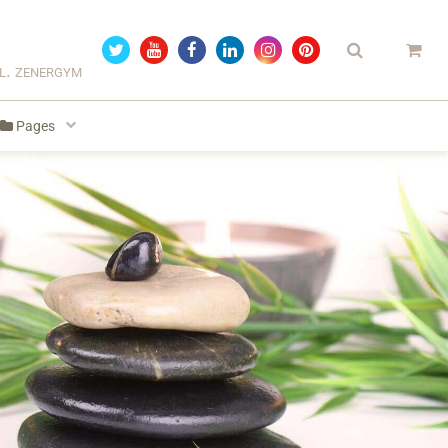
el. zenergym
Pages