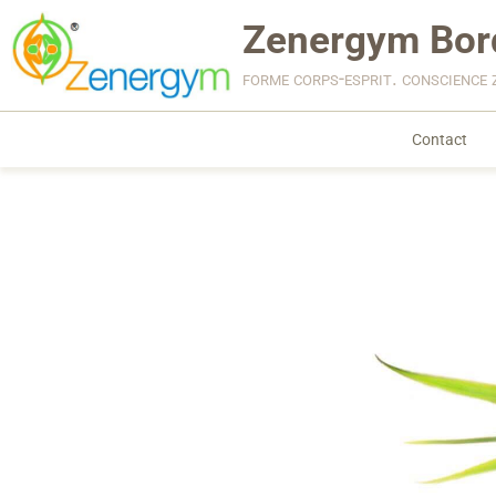
Zenergym Bor
forme corps-esprit. conscience 
Contact