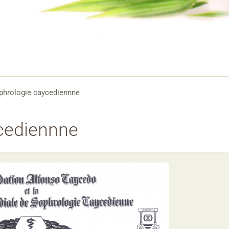
phrologie caycediennne
cediennne