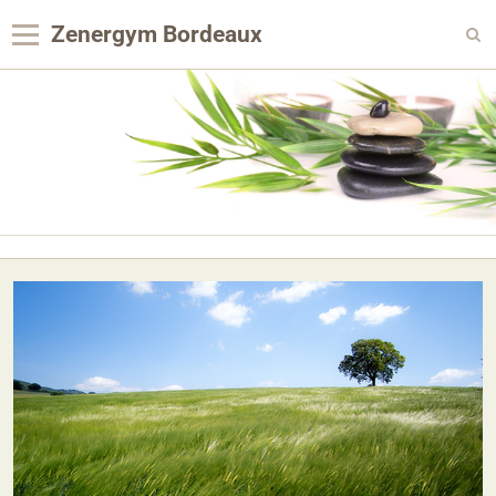
Zenergym Bordeaux
Panier
0
Votre compte
Contact
Reservation Achat
Agenda
Album photo
Panier
Pages