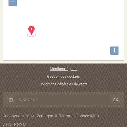
−
i
Mentions légales
Gestion des cookies
Conditions générales de vente
© Copyright 2009 - Zenergym® (Marque déposée INPI)
ZENERGYM