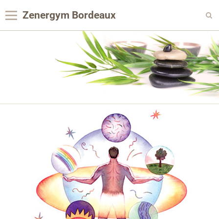
Zenergym Bordeaux
Panier
0
Votre compte
Contact
Reservation Achat
Agenda
Album photo
Panier
Pages