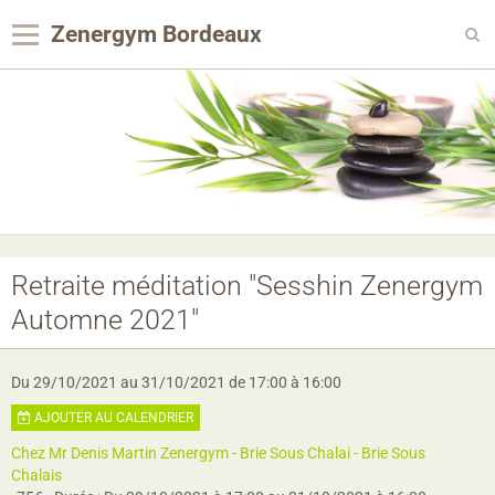
Zenergym Bordeaux
Panier
0
Votre compte
Contact
Reservation Achat
Agenda
Retraite méditation "Sesshin Zenergym
Automne 2021"
Album photo
Panier
Du 29/10/2021
au 31/10/2021
de 17:00
à 16:00
Pages
AJOUTER AU CALENDRIER
Chez Mr Denis Martin Zenergym - Brie Sous Chalai - Brie Sous
Chalais