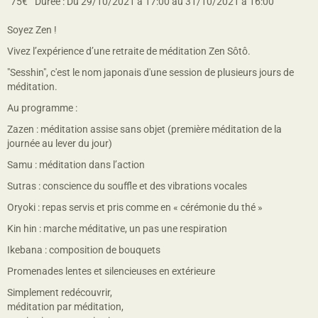
75€
Durée : Du 29/10/2021 à 17:00 au 31/10/2021 à 16:00
Soyez Zen !
Vivez l’expérience d’une retraite de méditation Zen Sôtô.
"Sesshin", c'est le nom japonais d'une session de plusieurs jours de
méditation.
Au programme :
Zazen : méditation assise sans objet (première méditation de la
journée au lever du jour)
Samu : méditation dans l’action
Sutras : conscience du souffle et des vibrations vocales
Oryoki : repas servis et pris comme en « cérémonie du thé »
Kin hin : marche méditative, un pas une respiration
Ikebana : composition de bouquets
Promenades lentes et silencieuses en extérieure
Simplement redécouvrir,
méditation par méditation,