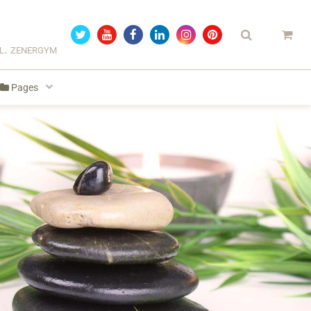
el. zenergym
Pages