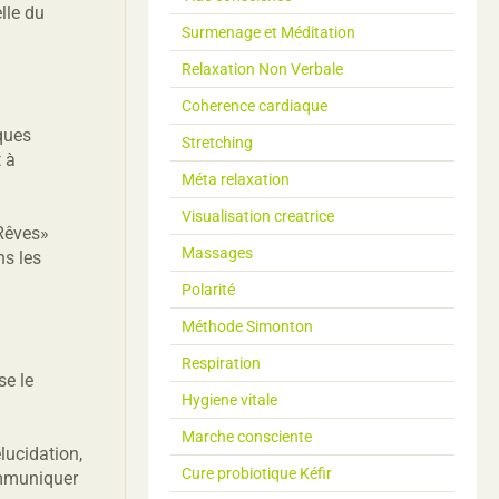
lle du
Surmenage et Méditation
Relaxation Non Verbale
Coherence cardiaque
ques
Stretching
 à
Méta relaxation
Visualisation creatrice
 Rêves»
Massages
ns les
Polarité
Méthode Simonton
Respiration
se le
Hygiene vitale
Marche consciente
lucidation,
Cure probiotique Kéfir
communiquer