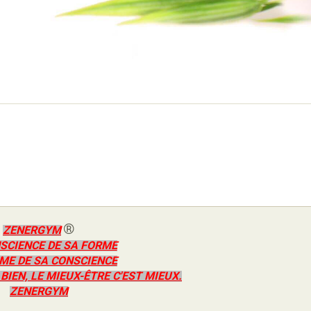
®
ZENERGYM
SCIENCE DE SA FORME
ME DE SA CONSCIENCE
 BIEN, LE MIEUX-ÊTRE C'EST MIEUX.
ZENERGYM