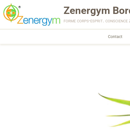
Zenergym Bor
forme corps-esprit. conscience 
Contact