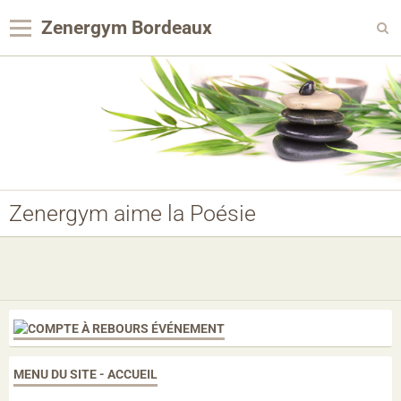
Zenergym Bordeaux
Panier
0
Votre compte
Contact
Reservation Achat
Zenergym aime la Poésie
Agenda
Album photo
Panier
Pages
MENU DU SITE - ACCUEIL