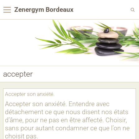
Zenergym Bordeaux
Panier
0
Votre compte
Contact
Reservation Achat
accepter
Agenda
Album photo
Accepter son anxiété.
Panier
Accepter son anxiété. Entendre avec
détachement ce que nous disent nos états
Pages
d’âme, pour ne pas en être affecté. Choisir,
sans pour autant condamner ce que l’on ne
choisit pas.