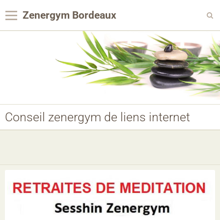
Zenergym Bordeaux
Panier
0
Votre compte
Contact
Reservation Achat
Conseil zenergym de liens internet
Agenda
Album photo
Panier
Pages