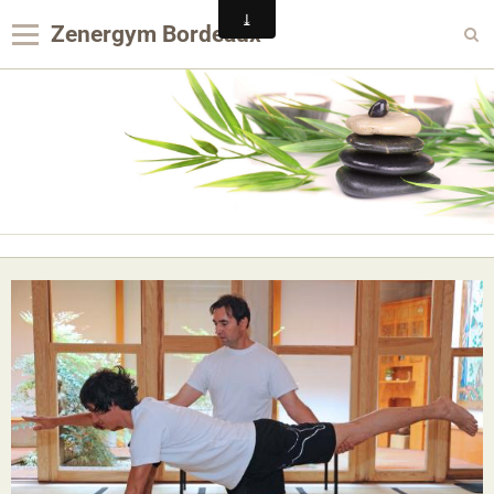
Zenergym Bordeaux
Panier
0
Votre compte
Contact
Reservation Achat
Agenda
Album photo
Panier
Pages