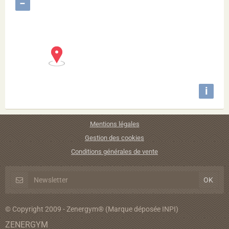
−
i
Mentions légales
Gestion des cookies
Conditions générales de vente
© Copyright 2009 - Zenergym® (Marque déposée INPI)
ZENERGYM