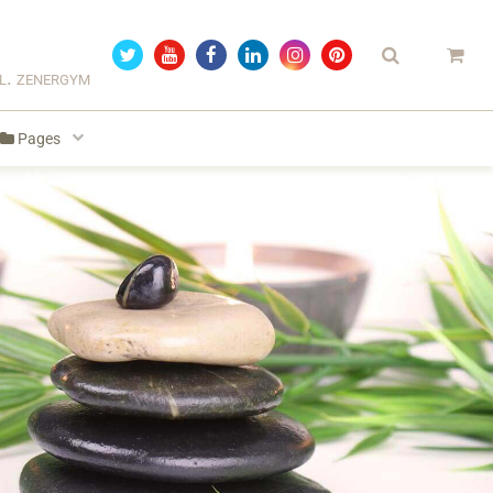
el. zenergym
Pages