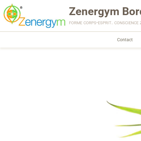
Zenergym Bor
forme corps-esprit. conscience 
Contact