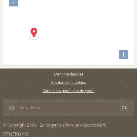
−
i
Mentions légales
Gestion des cookies
Conditions générales de vente
© Copyright 2009 - Zenergym® (Marque déposée INPI)
ZENERGYM