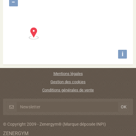
−
i
Mentions légales
Gestion des cookies
Conditions générales de vente
© Copyright 2009 - Zenergym® (Marque déposée INPI)
ZENERGYM