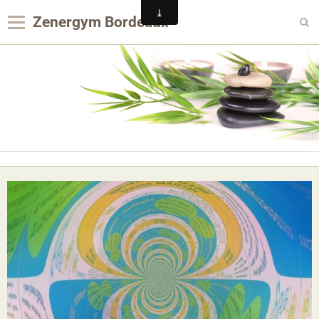
Zenergym Bordeaux
Panier
0
Votre compte
Contact
Reservation Achat
Agenda
Album photo
Panier
Pages