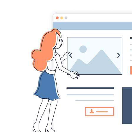
Zenergym Bor
forme corps-esprit. conscience 
Contact