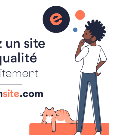
el. zenergym
Pages