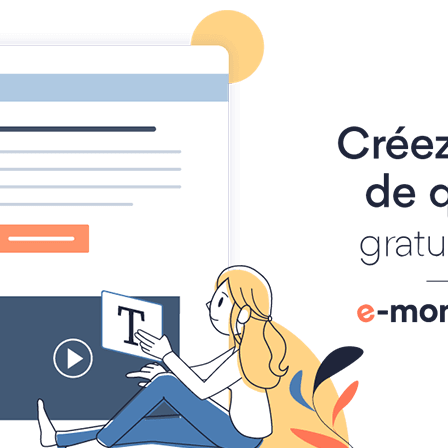
deaux
zen, méditation, sophro, naturo, développement trans-personn
Reservation Achat
Agenda
Album photo
Panier